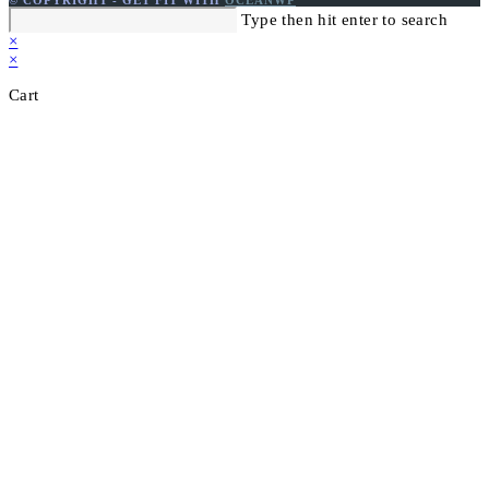
© COPYRIGHT - GET FIT WITH
OCEANWP
Search
Type then hit enter to search
this
×
website
×
Cart