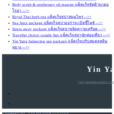
Body scrub & arotherapy oil massge แพ็คเก็จขัดผิวนวดอ
โรม่า -->>
Royal Thai herb spa แพ็คเก็จสปาสมุนไพร -->>
Spa Aura package แพ็คเก็จสปาออร่าระเบิดขี้ไคล้ -->>
Stress away package แพ็คเก็จสปาขจัดความเครียด -->>
Traveller choice couple Spa แพ็คเก็จสปานักท่องเที่ยว -->>
Yin Yang balancing spa package แพ็คเก็จปรับสมดุลหยิน
หยาง -->>
Yin Y
yinyangmassages.co