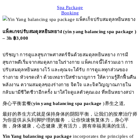
Spa Package
Booking
แพ็คเกจปรับสมดุลหยินหยาง (yin yang balancing spa package )
– 3h ฿3,000
ปรัชญา การดูแลสุุขภาพศาสตร์จีนด้วยสมดุลหยินหยาง การมี
สุขภาพดีเริ่มจากสมดุลภายในร่างกาย แพ็คเกจนี้ได้รวมเอา การ
ปรับสมดุลหยินหยางไว้ และคุณจะได้รับ การดูแลทุกส่วนของ
ร่างกาย หัวจรดเท้า ด้วยเทอราปิสชำนาญการ ให้ความรู้สึกฟื้นคืน
พลังงาน ความสมดุลของร่างกาย จิตใจ และจิตวิญญาณภายใน
กลับมามีชีวิตชีวาอีกครั้ง มาใส่ใจดูแลตัวคุณเอง ที่หยินหยางสปา
身心平衡套餐(
yin yang balancing spa package
)养生之道,
最好的养生方式就是保持身体的阴阳平衡，让我们的按摩治疗师
为你提供从头到脚护理的服务 ，让你快速恢复体力，身心平
衡，身体健康，心态健康 ,更有活力，拥有幸福美满的生活。
Yin Yang balancing spa package
incorporates the principles of